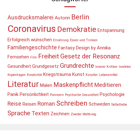
Berlin
Ausdrucksmalerei
Autorin
Coronavirus
Demokratie
Entspannung
Erfolgreich wünschen
Ernährung
Essen und Trinken
Familiengeschichte
Fantasy Design by Annika
Freiheit
Gesetz der Resonanz
Fernsehen
Film
Grundrechte
Gesundheit
Grundgesetz
Innerer Kritiker
Insekten
Kriegstrauma
Kunst
Kopenhagen
Kreativität
Künstler
Lebensmittel
Literatur
Maskenpflicht
Meditieren
Malen
Panik
Persönlichkeit
Psychologie
Pommern
Psychische Gesundheit
Schreiben
Reise
Roman
Reisen
Schweden
Selbstliebe
Sprache
Texten
Zeichnen
Zweiter Weltkrieg