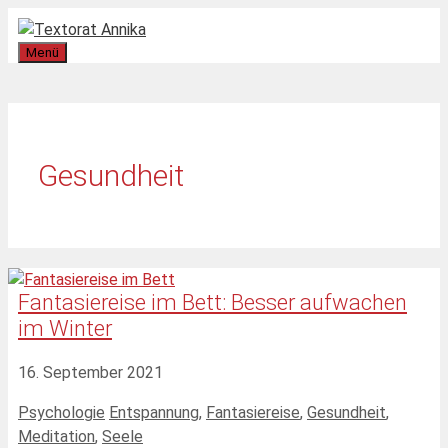
Zum
Inhalt
Menü
springen
Gesundheit
Fantasiereise im Bett: Besser aufwachen
im Winter
16. September 2021
Kategorien
Schlagwörter
Psychologie
Entspannung
,
Fantasiereise
,
Gesundheit
,
Meditation
,
Seele