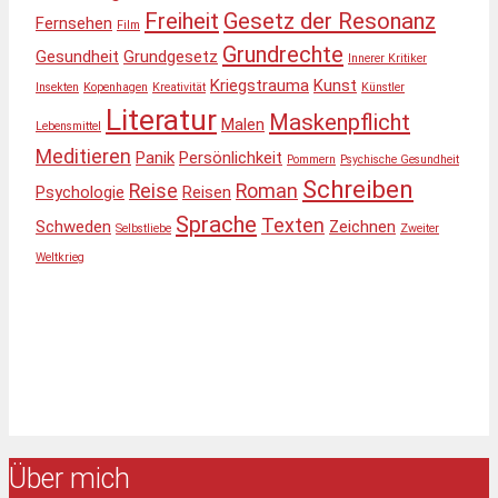
Freiheit
Gesetz der Resonanz
Fernsehen
Film
Grundrechte
Gesundheit
Grundgesetz
Innerer Kritiker
Kriegstrauma
Kunst
Insekten
Kopenhagen
Kreativität
Künstler
Literatur
Maskenpflicht
Malen
Lebensmittel
Meditieren
Panik
Persönlichkeit
Pommern
Psychische Gesundheit
Schreiben
Reise
Roman
Psychologie
Reisen
Sprache
Texten
Schweden
Zeichnen
Selbstliebe
Zweiter
Weltkrieg
Über mich