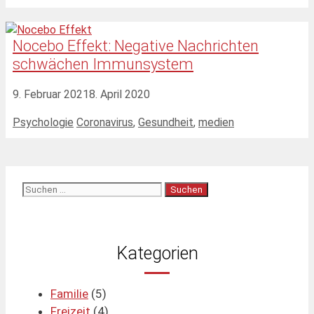
Nocebo Effekt: Negative Nachrichten
schwächen Immunsystem
9. Februar 2021
8. April 2020
Kategorien
Schlagwörter
Psychologie
Coronavirus
,
Gesundheit
,
medien
Suchen
nach:
Kategorien
Familie
(5)
Freizeit
(4)