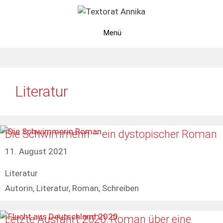
Zum
Inhalt
springen
Menü
Literatur
Die Schwimmerin – ein dystopischer Roman
11. August 2021
Kategorien
Literatur
Schlagwörter
Autorin
,
Literatur
,
Roman
,
Schreiben
Letzte Ausfahrt 2020: Roman über eine