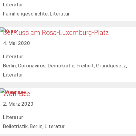
Kategorien
Literatur
Schlagwörter
Familiengeschichte
,
Literatur
Der Kuss am Rosa-Luxemburg-Platz
4. Mai 2020
Kategorien
Literatur
Schlagwörter
Berlin
,
Coronavirus
,
Demokratie
,
Freiheit
,
Grundgesetz
,
Literatur
Wannsee
2. März 2020
Kategorien
Literatur
Schlagwörter
Belletristik
,
Berlin
,
Literatur