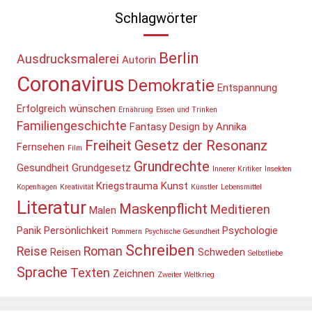
Schlagwörter
Berlin
Ausdrucksmalerei
Autorin
Coronavirus
Demokratie
Entspannung
Erfolgreich wünschen
Ernährung
Essen und Trinken
Familiengeschichte
Fantasy Design by Annika
Freiheit
Gesetz der Resonanz
Fernsehen
Film
Grundrechte
Gesundheit
Grundgesetz
Innerer Kritiker
Insekten
Kriegstrauma
Kunst
Kopenhagen
Kreativität
Künstler
Lebensmittel
Literatur
Maskenpflicht
Meditieren
Malen
Panik
Persönlichkeit
Psychologie
Pommern
Psychische Gesundheit
Schreiben
Reise
Roman
Reisen
Schweden
Selbstliebe
Sprache
Texten
Zeichnen
Zweiter Weltkrieg