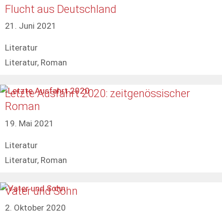
Flucht aus Deutschland
21. Juni 2021
Kategorien
Literatur
Schlagwörter
Literatur
,
Roman
Letzte Ausfahrt 2020: zeitgenössischer
Roman
19. Mai 2021
Kategorien
Literatur
Schlagwörter
Literatur
,
Roman
Vater und Sohn
2. Oktober 2020