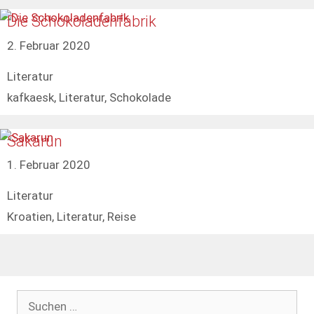
Die Schokoladenfabrik
2. Februar 2020
Kategorien
Literatur
Schlagwörter
kafkaesk
,
Literatur
,
Schokolade
Sakarun
1. Februar 2020
Kategorien
Literatur
Schlagwörter
Kroatien
,
Literatur
,
Reise
Suchen