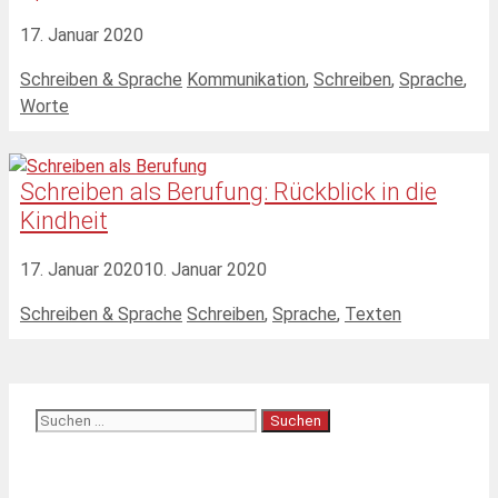
17. Januar 2020
Kategorien
Schlagwörter
Schreiben & Sprache
Kommunikation
,
Schreiben
,
Sprache
,
Worte
Schreiben als Berufung: Rückblick in die
Kindheit
17. Januar 2020
10. Januar 2020
Kategorien
Schlagwörter
Schreiben & Sprache
Schreiben
,
Sprache
,
Texten
Suchen
nach: