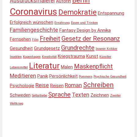
Berlin
Ausdrucksmalerei
Autorin
Coronavirus
Demokratie
Entspannung
Erfolgreich wünschen
Ernährung
Essen und Trinken
Familiengeschichte
Fantasy Design by Annika
Freiheit
Gesetz der Resonanz
Fernsehen
Film
Grundrechte
Gesundheit
Grundgesetz
Innerer Kritiker
Kriegstrauma
Kunst
Insekten
Kopenhagen
Kreativität
Künstler
Literatur
Maskenpflicht
Malen
Lebensmittel
Meditieren
Panik
Persönlichkeit
Pommern
Psychische Gesundheit
Schreiben
Reise
Roman
Psychologie
Reisen
Sprache
Texten
Schweden
Zeichnen
Selbstliebe
Zweiter
Weltkrieg