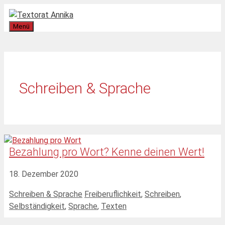
Zum
Inhalt
Menü
springen
Schreiben & Sprache
Bezahlung pro Wort? Kenne deinen Wert!
18. Dezember 2020
Kategorien
Schlagwörter
Schreiben & Sprache
Freiberuflichkeit
,
Schreiben
,
Selbständigkeit
,
Sprache
,
Texten