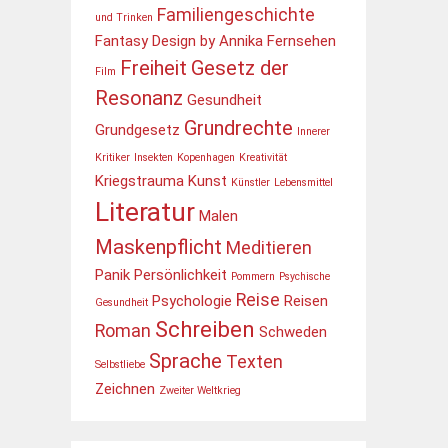
Familiengeschichte
und Trinken
Fantasy Design by Annika
Fernsehen
Freiheit
Gesetz der
Film
Resonanz
Gesundheit
Grundrechte
Grundgesetz
Innerer
Kritiker
Insekten
Kopenhagen
Kreativität
Kriegstrauma
Kunst
Künstler
Lebensmittel
Literatur
Malen
Maskenpflicht
Meditieren
Panik
Persönlichkeit
Pommern
Psychische
Reise
Psychologie
Reisen
Gesundheit
Schreiben
Roman
Schweden
Sprache
Texten
Selbstliebe
Zeichnen
Zweiter Weltkrieg