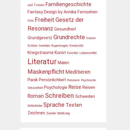
Familiengeschichte
und Trinken
Fantasy Design by Annika
Fernsehen
Freiheit
Gesetz der
Film
Resonanz
Gesundheit
Grundrechte
Grundgesetz
Innerer
Kritiker
Insekten
Kopenhagen
Kreativität
Kriegstrauma
Kunst
Künstler
Lebensmittel
Literatur
Malen
Maskenpflicht
Meditieren
Panik
Persönlichkeit
Pommern
Psychische
Reise
Psychologie
Reisen
Gesundheit
Schreiben
Roman
Schweden
Sprache
Texten
Selbstliebe
Zeichnen
Zweiter Weltkrieg