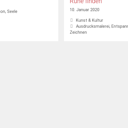
Ruhe finden
10. Januar 2020
ion
,
Seele
Kategorien
Kunst & Kultur
Schlagwörter
Ausdrucksmalerei
,
Entspan
Zeichnen