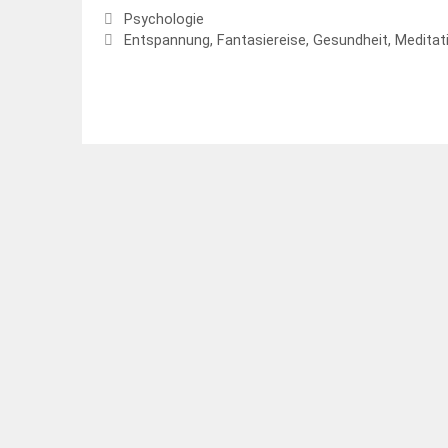
Kategorien
Psychologie
Schlagwörter
Entspannung
,
Fantasiereise
,
Gesundheit
,
Meditat