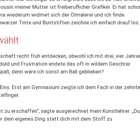
sin meiner Mutter ist freiberuflicher Grafiker. Er hat scho
ama wiederum widmet sich der Ölmalerei und ich finde
warzer Tinte und Buntstiften zeichne ich einfach drauf los.
wählt
chaft recht früh entdecken, obwohl ich mit drei, vier Jahre
duld und Frustration endete das oft in wildem Geschrei.
aß, denn wäre ich sonst am Ball geblieben?
 Eins. Erst am Gymnasium zeigte ich dem Fach in der zehnt
elfinger.
nst zu erschaffen“, sagte ausgerechnet mein Kunstlehrer. „Du
er dein eigenes Ding statt dich mit dem Stoff zu