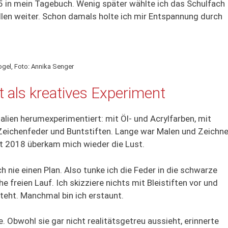
 15 in mein Tagebuch. Wenig später wählte ich das Schulfach
llen weiter. Schon damals holte ich mir Entspannung durch
ogel, Foto: Annika Senger
als kreatives Experiment
ialien herumexperimentiert: mit Öl- und Acrylfarben, mit
it Zeichenfeder und Buntstiften. Lange war Malen und Zeichn
st 2018 überkam mich wieder die Lust.
h nie einen Plan. Also tunke ich die Feder in die schwarze
he freien Lauf. Ich skizziere nichts mit Bleistiften vor und
teht. Manchmal bin ich erstaunt.
e. Obwohl sie gar nicht realitätsgetreu aussieht, erinnerte