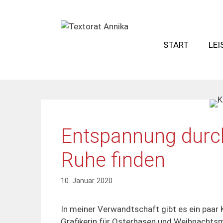
Zum
Inhalt
springen
START
LE
Entspannung durc
Ruhe finden
10. Januar 2020
In meiner Verwandtschaft gibt es ein paar K
Grafikerin für Osterhasen und Weihnachtsm