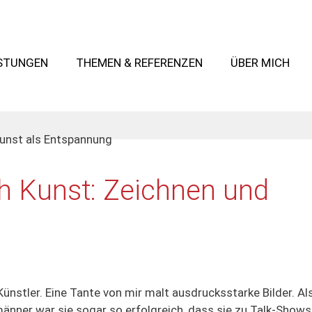
ISTUNGEN
THEMEN & REFERENZEN
ÜBER MICH
h Kunst: Zeichnen und
ünstler. Eine Tante von mir malt ausdrucksstarke Bilder. Al
änner war sie sogar so erfolgreich, dass sie zu Talk-Shows