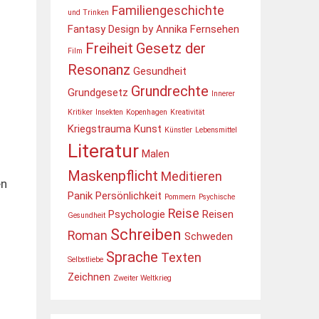
Familiengeschichte
und Trinken
Fantasy Design by Annika
Fernsehen
Freiheit
Gesetz der
Film
Resonanz
Gesundheit
Grundrechte
Grundgesetz
Innerer
Kritiker
Insekten
Kopenhagen
Kreativität
Kriegstrauma
Kunst
Künstler
Lebensmittel
Literatur
Malen
Maskenpflicht
Meditieren
en
Panik
Persönlichkeit
Pommern
Psychische
Reise
Psychologie
Reisen
Gesundheit
Schreiben
Roman
Schweden
Sprache
Texten
Selbstliebe
Zeichnen
Zweiter Weltkrieg