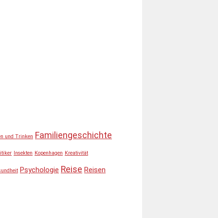
Familiengeschichte
en und Trinken
itiker
Insekten
Kopenhagen
Kreativität
Reise
Psychologie
Reisen
sundheit