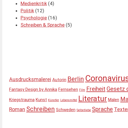
Medienkritik
(4)
Politik
(12)
Psychologie
(16)
Schreiben & Sprache
(5)
Coronaviru
Berlin
Ausdrucksmalerei
Autorin
Freiheit
Gesetz 
Fantasy Design by Annika
Fernsehen
Film
Literatur
Ma
Kriegstrauma
Kunst
Malen
Künstler
Lebensmittel
Schreiben
Sprache
Roman
Texte
Schweden
Selbstliebe