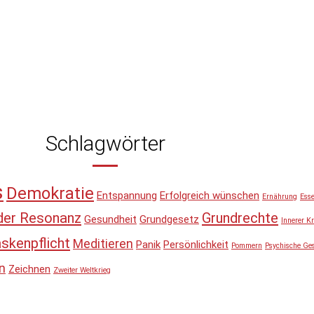
Schlagwörter
s
Demokratie
Entspannung
Erfolgreich wünschen
Ernährung
Ess
der Resonanz
Grundrechte
Gesundheit
Grundgesetz
Innerer Kr
skenpflicht
Meditieren
Panik
Persönlichkeit
Pommern
Psychische Ge
n
Zeichnen
Zweiter Weltkrieg