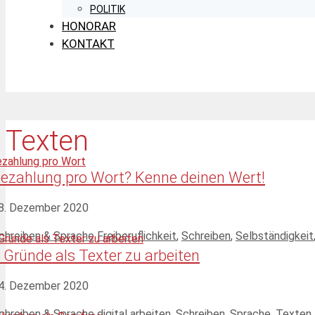
POLITIK
HONORAR
KONTAKT
Texten
ezahlung pro Wort? Kenne deinen Wert!
8. Dezember 2020
ategorien
Schlagwörter
chreiben & Sprache
Freiberuflichkeit
,
Schreiben
,
Selbständigkeit
 Gründe als Texter zu arbeiten
4. Dezember 2020
ategorien
Schlagwörter
chreiben & Sprache
digital arbeiten
,
Schreiben
,
Sprache
,
Texten