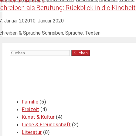
chreiben als Berufung: Rückblick in die Kindheit
7. Januar 2020
10. Januar 2020
ategorien
Schlagwörter
chreiben & Sprache
Schreiben
,
Sprache
,
Texten
Suchen
nach:
Familie
(5)
Freizeit
(4)
Kunst & Kultur
(4)
Liebe & Freundschaft
(2)
Literatur
(8)