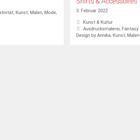
Shirts & Accessoires
3. Februar 2022
tivität
,
Kunst
,
Malen
,
Mode
,
Kategorien
Kunst & Kultur
Schlagwörter
Ausdrucksmalerei
,
Fantasy
Design by Annika
,
Kunst
,
Malen