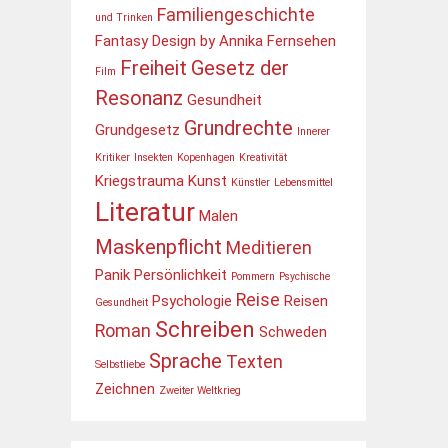
Familiengeschichte
und Trinken
Fantasy Design by Annika
Fernsehen
Freiheit
Gesetz der
Film
Resonanz
Gesundheit
Grundrechte
Grundgesetz
Innerer
Kritiker
Insekten
Kopenhagen
Kreativität
Kriegstrauma
Kunst
Künstler
Lebensmittel
Literatur
Malen
Maskenpflicht
Meditieren
Panik
Persönlichkeit
Pommern
Psychische
Reise
Psychologie
Reisen
Gesundheit
Schreiben
Roman
Schweden
Sprache
Texten
Selbstliebe
Zeichnen
Zweiter Weltkrieg