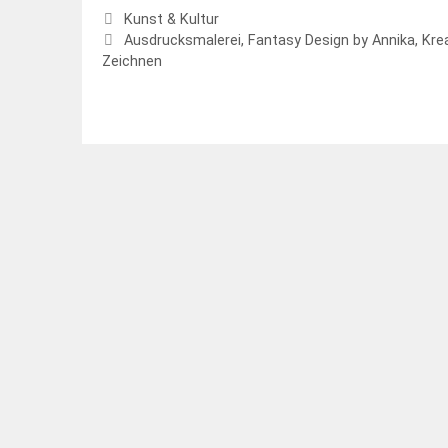
Kategorien
Kunst & Kultur
Schlagwörter
Ausdrucksmalerei
,
Fantasy Design by Annika
,
Krea
Zeichnen