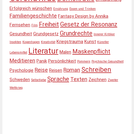
Erfolgreich wünschen
Ernährung
Essen und Trinken
Familiengeschichte
Fantasy Design by Annika
Freiheit
Gesetz der Resonanz
Fernsehen
Film
Grundrechte
Gesundheit
Grundgesetz
Innerer Kritiker
Kriegstrauma
Kunst
Insekten
Kopenhagen
Kreativität
Künstler
Literatur
Maskenpflicht
Malen
Lebensmittel
Meditieren
Panik
Persönlichkeit
Pommern
Psychische Gesundheit
Schreiben
Reise
Roman
Psychologie
Reisen
Sprache
Texten
Schweden
Zeichnen
Selbstliebe
Zweiter
Weltkrieg