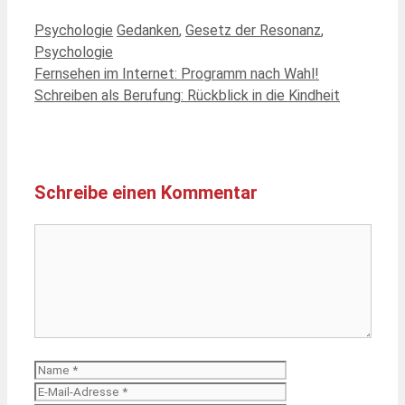
Kategorien
Schlagwörter
Psychologie
Gedanken
,
Gesetz der Resonanz
,
Psychologie
Fernsehen im Internet: Programm nach Wahl!
Schreiben als Berufung: Rückblick in die Kindheit
Schreibe einen Kommentar
Kommentar
Name
E-
Mail-
Website