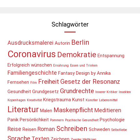
Schlagwörter
Berlin
Ausdrucksmalerei
Autorin
Coronavirus
Demokratie
Entspannung
Erfolgreich wünschen
Ernährung
Essen und Trinken
Familiengeschichte
Fantasy Design by Annika
Freiheit
Gesetz der Resonanz
Fernsehen
Film
Grundrechte
Gesundheit
Grundgesetz
Innerer Kritiker
Insekten
Kriegstrauma
Kunst
Kopenhagen
Kreativität
Künstler
Lebensmittel
Literatur
Maskenpflicht
Meditieren
Malen
Panik
Persönlichkeit
Psychologie
Pommern
Psychische Gesundheit
Schreiben
Reise
Roman
Reisen
Schweden
Selbstliebe
Sprache
Texten
Zeichnen
Zweiter Weltkrieg