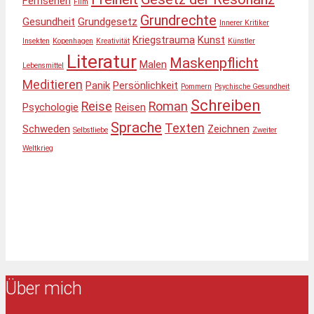
Fernsehen
Film
Grundrechte
Gesundheit
Grundgesetz
Innerer Kritiker
Kriegstrauma
Kunst
Insekten
Kopenhagen
Kreativität
Künstler
Literatur
Maskenpflicht
Malen
Lebensmittel
Meditieren
Panik
Persönlichkeit
Pommern
Psychische Gesundheit
Schreiben
Reise
Roman
Psychologie
Reisen
Sprache
Texten
Schweden
Zeichnen
Selbstliebe
Zweiter
Weltkrieg
Über mich