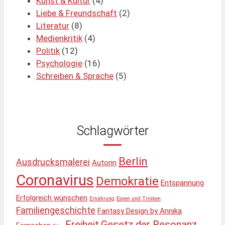
Kunst & Kultur
(4)
Liebe & Freundschaft
(2)
Literatur
(8)
Medienkritik
(4)
Politik
(12)
Psychologie
(16)
Schreiben & Sprache
(5)
Schlagwörter
Berlin
Ausdrucksmalerei
Autorin
Coronavirus
Demokratie
Entspannung
Erfolgreich wünschen
Ernährung
Essen und Trinken
Familiengeschichte
Fantasy Design by Annika
Freiheit
Gesetz der Resonanz