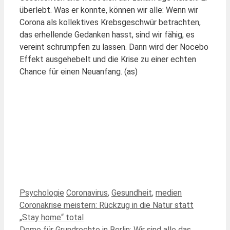
überlebt. Was er konnte, können wir alle: Wenn wir
Corona als kollektives Krebsgeschwür betrachten,
das erhellende Gedanken hasst, sind wir fähig, es
vereint schrumpfen zu lassen. Dann wird der Nocebo
Effekt ausgehebelt und die Krise zu einer echten
Chance für einen Neuanfang. (as)
Kategorien
Schlagwörter
Psychologie
Coronavirus
,
Gesundheit
,
medien
Coronakrise meistern: Rückzug in die Natur statt
„Stay home“ total
Demo für Grundrechte in Berlin: Wir sind alle das