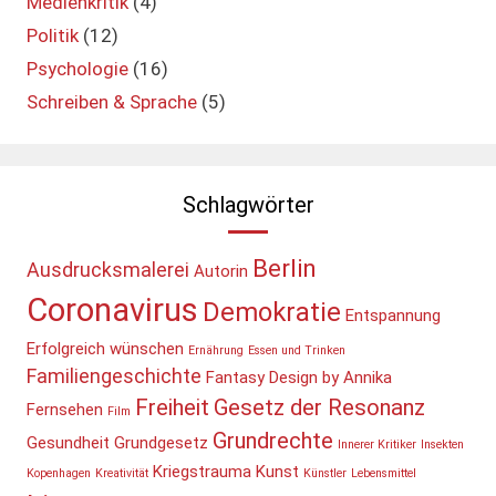
Medienkritik
(4)
Politik
(12)
Psychologie
(16)
Schreiben & Sprache
(5)
Schlagwörter
Berlin
Ausdrucksmalerei
Autorin
Coronavirus
Demokratie
Entspannung
Erfolgreich wünschen
Ernährung
Essen und Trinken
Familiengeschichte
Fantasy Design by Annika
Freiheit
Gesetz der Resonanz
Fernsehen
Film
Grundrechte
Gesundheit
Grundgesetz
Innerer Kritiker
Insekten
Kriegstrauma
Kunst
Kopenhagen
Kreativität
Künstler
Lebensmittel