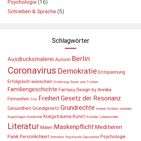
Psychologie
(16)
Schreiben & Sprache
(5)
Schlagwörter
Berlin
Ausdrucksmalerei
Autorin
Coronavirus
Demokratie
Entspannung
Erfolgreich wünschen
Ernährung
Essen und Trinken
Familiengeschichte
Fantasy Design by Annika
Freiheit
Gesetz der Resonanz
Fernsehen
Film
Grundrechte
Gesundheit
Grundgesetz
Innerer Kritiker
Insekten
Kriegstrauma
Kunst
Kopenhagen
Kreativität
Künstler
Lebensmittel
Literatur
Maskenpflicht
Meditieren
Malen
Panik
Persönlichkeit
Psychologie
Pommern
Psychische Gesundheit