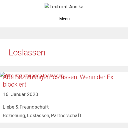
Zum
Inhalt
springen
Menü
Loslassen
Alte Beziehungen loslassen: Wenn der Ex
blockiert
16. Januar 2020
Kategorien
Liebe & Freundschaft
Schlagwörter
Beziehung
,
Loslassen
,
Partnerschaft