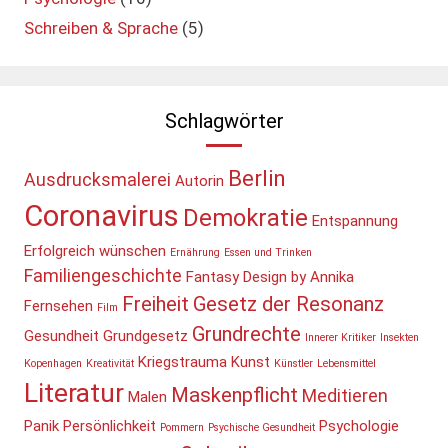
Schreiben & Sprache
(5)
Schlagwörter
Berlin
Ausdrucksmalerei
Autorin
Coronavirus
Demokratie
Entspannung
Erfolgreich wünschen
Ernährung
Essen und Trinken
Familiengeschichte
Fantasy Design by Annika
Freiheit
Gesetz der Resonanz
Fernsehen
Film
Grundrechte
Gesundheit
Grundgesetz
Innerer Kritiker
Insekten
Kriegstrauma
Kunst
Kopenhagen
Kreativität
Künstler
Lebensmittel
Literatur
Maskenpflicht
Meditieren
Malen
Panik
Persönlichkeit
Psychologie
Pommern
Psychische Gesundheit