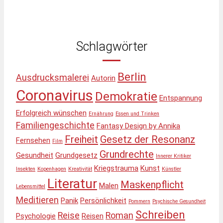
Schlagwörter
Berlin
Ausdrucksmalerei
Autorin
Coronavirus
Demokratie
Entspannung
Erfolgreich wünschen
Ernährung
Essen und Trinken
Familiengeschichte
Fantasy Design by Annika
Freiheit
Gesetz der Resonanz
Fernsehen
Film
Grundrechte
Gesundheit
Grundgesetz
Innerer Kritiker
Kriegstrauma
Kunst
Insekten
Kopenhagen
Kreativität
Künstler
Literatur
Maskenpflicht
Malen
Lebensmittel
Meditieren
Panik
Persönlichkeit
Pommern
Psychische Gesundheit
Schreiben
Reise
Roman
Psychologie
Reisen