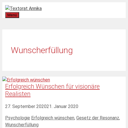
Zum
Inhalt
Menü
springen
Wunscherfüllung
Erfolgreich Wünschen für visionäre
Realisten
27. September 2020
21. Januar 2020
Kategorien
Schlagwörter
Psychologie
Erfolgreich wünschen
,
Gesetz der Resonanz
,
Wunscherfüllung