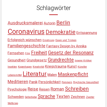
Schlagwörter
Berlin
Ausdrucksmalerei
Autorin
Coronavirus
Demokratie
Entspannung
Erfolgreich wünschen
Ernährung
Essen und Trinken
Familiengeschichte
Fantasy Design by Annika
Freiheit
Gesetz der Resonanz
Fernsehen
Film
Grundrechte
Gesundheit
Grundgesetz
Innerer Kritiker
Kriegstrauma
Kunst
Insekten
Kopenhagen
Kreativität
Künstler
Literatur
Maskenpflicht
Malen
Lebensmittel
Meditieren
Panik
Persönlichkeit
Pommern
Psychische Gesundheit
Schreiben
Reise
Roman
Psychologie
Reisen
Sprache
Texten
Schweden
Zeichnen
Selbstliebe
Zweiter
Weltkrieg